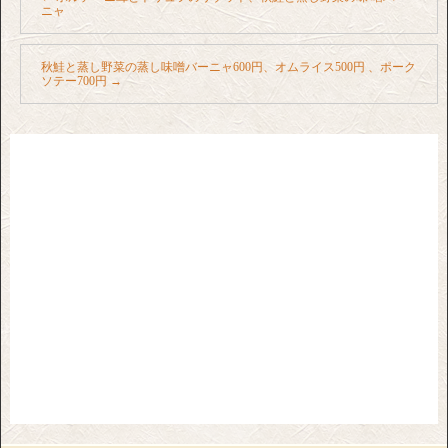
ニャ
秋鮭と蒸し野菜の蒸し味噌バーニャ600円、オムライス500円 、ポーク
ソテー700円
→