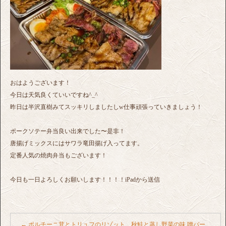
おはようございます！
今日は天気良くていいですね^_^
昨日は半沢直樹みてスッキリしましたしw仕事頑張っていきましょう！
ポークソテー弁当良い出来でした〜是非！
唐揚げミックスにはサワラ竜田揚げ入ってます。
定番人気の焼肉弁当もございます！
今日も一日よろしくお願いします！！！！iPadから送信
←
ポルチーニ茸とトリュフのリゾット、秋鮭と蒸し野菜の味 噌バー