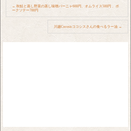
←
秋鮭と蒸し野菜の蒸し味噌バーニャ600円、オムライス500円 、ポ
ークソテー700円
川越Cocosisココシスさんの食べるラー油
→