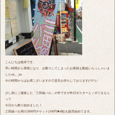
こんにちは穂卓です。
早い時間から満席になり、お断りしてしまったお客様も数組いらっしゃいま
したm(_ _)m
今の時間からはお席ございますので是非お待ちしております(^O^)／
少し前にご連絡した「三田線バル」の件ですが昨日ポスターとノボリをもら
って
今日から飾り始めました！
三田線バル用の2000円チケット(500円✖︎4枚)も販売始めてます。