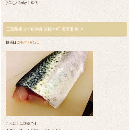
(^O^)／iPadから送信
三重県産ゴマ鯖刺身 板橋本町 居酒屋 穂 卓
投稿日
2016年7月12日
こんにちは穂卓です。