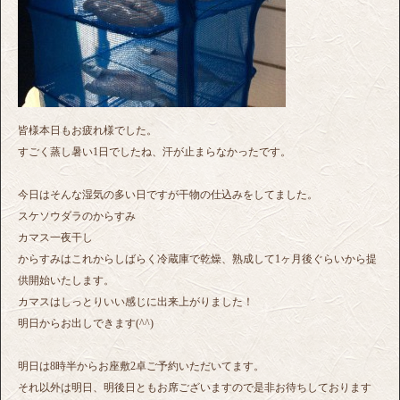
皆様本日もお疲れ様でした。
すごく蒸し暑い1日でしたね、汗が止まらなかったです。
今日はそんな湿気の多い日ですが干物の仕込みをしてました。
スケソウダラのからすみ
カマス一夜干し
からすみはこれからしばらく冷蔵庫で乾燥、熟成して1ヶ月後ぐらいから提
供開始いたします。
カマスはしっとりいい感じに出来上がりました！
明日からお出しできます(^^)
明日は8時半からお座敷2卓ご予約いただいてます。
それ以外は明日、明後日ともお席ございますので是非お待ちしております