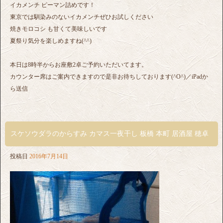
イカメンチ ピーマン詰めです！
東京では馴染みのないイカメンチぜひお試しください
焼きモロコシ も甘くて美味しいです
夏祭り気分を楽しめますね(^^)
本日は8時半からお座敷2卓ご予約いただいてます。
カウンター席はご案内できますので是非お待ちしております(^O^)／iPadか
ら送信
スケソウダラのからすみ カマス一夜干し 板橋 本町 居酒屋 穂卓
投稿日
2016年7月14日