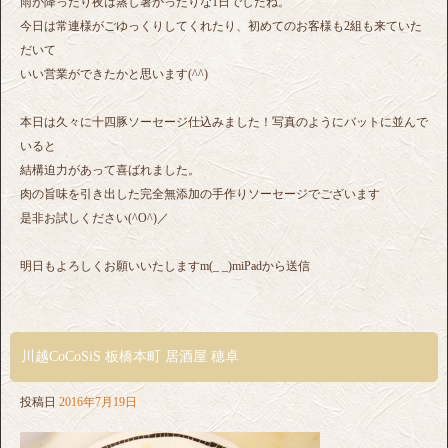
雨が降ったり夜は蒸し暑かったりな1日でしたね。
今日は常連様がごゆっくりしてくれたり、初めてのお客様も2組も来ていた
だいて
いい営業ができたかと思います(^^)
本日は久々に十四豚ソーセージ仕込みました！写真のようにバットに並んで
いると
結構迫力があって喜ばれました。
肉の旨味を引き出した完全無添加の手作りソーセージでございます
是非お試しください(^O^)／
明日もよろしくお願いいたしますm(_ _)miPadから送信
川越CoCoSiS 板橋本町 居酒屋 穂卓
投稿日
2016年7月19日