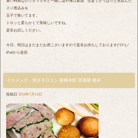
暑い時期なのでタマネギと一緒に塩や薄口醤油、生姜でさっぱりと煮込んだ
スジ煮込みを
玉子で巻いてます。
トロッと柔らかくて美味しいですね。
是非お試しください。
今日、明日はまだまだお席ございますので是非お待ちしております(^O^)／
iPadから送信
イカメンチ、焼きモロコシ 板橋本町 居酒屋 穂卓
投稿日
2016年7月14日