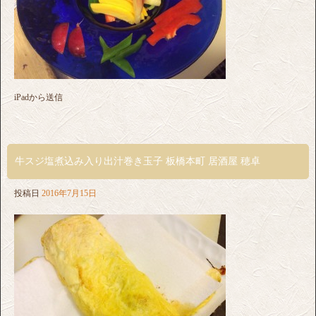
iPadから送信
牛スジ塩煮込み入り出汁巻き玉子 板橋本町 居酒屋 穂卓
投稿日
2016年7月15日