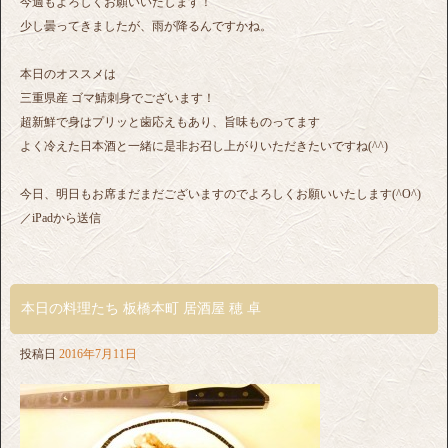
今週もよろしくお願いいたします！
少し曇ってきましたが、雨が降るんですかね。
本日のオススメは
三重県産 ゴマ鯖刺身でございます！
超新鮮で身はプリッと歯応えもあり、旨味ものってます
よく冷えた日本酒と一緒に是非お召し上がりいただきたいですね(^^)
今日、明日もお席まだまだございますのでよろしくお願いいたします(^O^)
／iPadから送信
本日の料理たち 板橋本町 居酒屋 穂 卓
投稿日
2016年7月11日