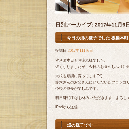
日別アーカイブ:
2017年11月6
今日の畑の様子でした 板橋本町 
投稿日
2017年11月6日
皆さま本日もお疲れ様でした。
遅くなりましたが、今日のお昼久しぶりに
大根も順調に育ってます(^^)
鈴木さんのお父さんにいただいたブロッコ
今後の成長が楽しみです。
明日6日(月)はお休みいただきます、よろしく
iPadから送信
畑の様子です