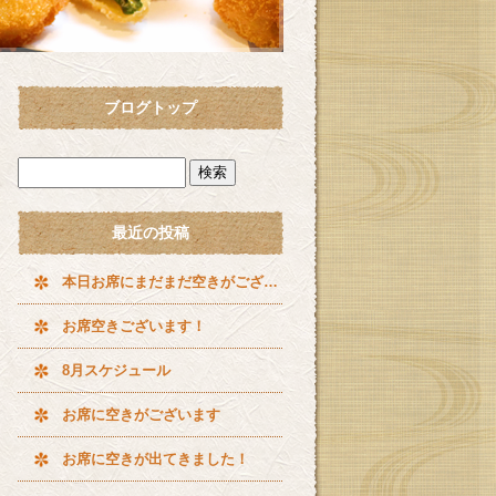
ブログトップ
最近の投稿
本日お席にまだまだ空きがございます^ ^
お席空きございます！
8月スケジュール
お席に空きがございます
お席に空きが出てきました！