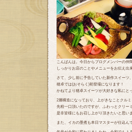
こんばんは。今日からブログメンバーの仲間
しっかりお店のことやメニューをお伝え出
さて、少し前に予告していた新作スイーツ
穂卓では(おそらく)初登場になります！
かねてより穂卓スイーツが大好きな私にと
2層構造になっており、上がきなことクル
先程一口頂いたのですが、ふわっとクリーミー
是非皆様にもお召し上がり頂きたいと思い
また、イカの墨煮も本日マスターが仕込ん
年号が令和に変わりましたね。令和でもよ