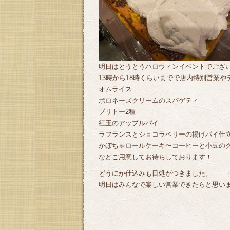
明日はとうとうハロウィンイベントでございま
13時から18時くらいまでで店内特別営業
オムライス
ボロネーズクリームのスパゲティ
ブリトー2種
紅玉のアップルパイ
ラフランスとショコラベリーの揚げパイ仕
かぼちゃロールケーキ〜コーヒーと小豆の
などご用意してお待ちしております！
どうにか仕込みも目処がつきました。
明日はみんなで楽しい営業できたらと思い