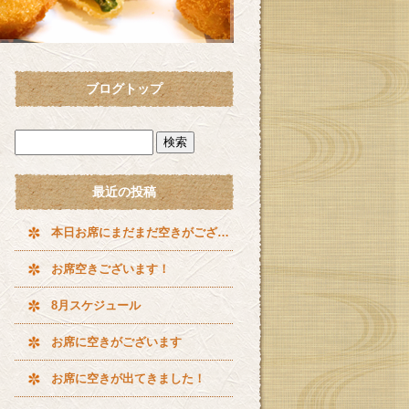
ブログトップ
最近の投稿
本日お席にまだまだ空きがございます^ ^
お席空きございます！
8月スケジュール
お席に空きがございます
お席に空きが出てきました！