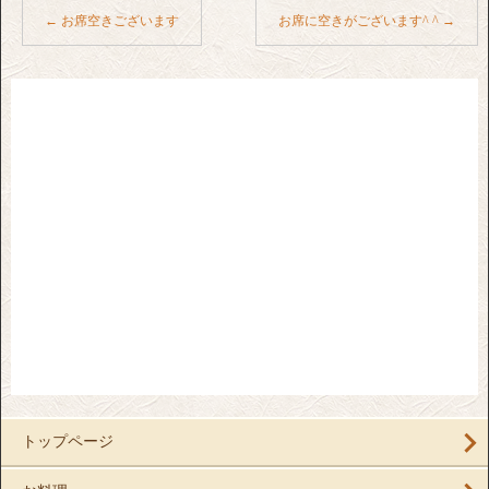
←
お席空きございます
お席に空きがございます^ ^
→
トップページ