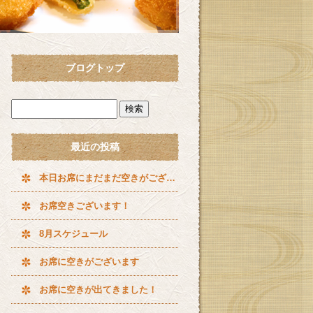
ブログトップ
最近の投稿
本日お席にまだまだ空きがございます^ ^
お席空きございます！
8月スケジュール
お席に空きがございます
お席に空きが出てきました！