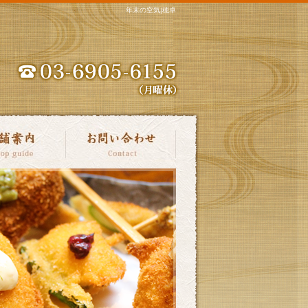
年末の空気|穂卓