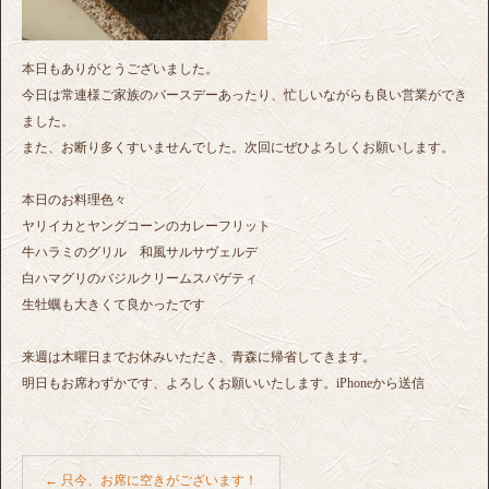
本日もありがとうございました。
今日は常連様ご家族のバースデーあったり、忙しいながらも良い営業ができ
ました。
また、お断り多くすいませんでした。次回にぜひよろしくお願いします。
本日のお料理色々
ヤリイカとヤングコーンのカレーフリット
牛ハラミのグリル 和風サルサヴェルデ
白ハマグリのバジルクリームスパゲティ
生牡蠣も大きくて良かったです
来週は木曜日までお休みいただき、青森に帰省してきます。
明日もお席わずかです、よろしくお願いいたします。iPhoneから送信
←
只今、お席に空きがございます！