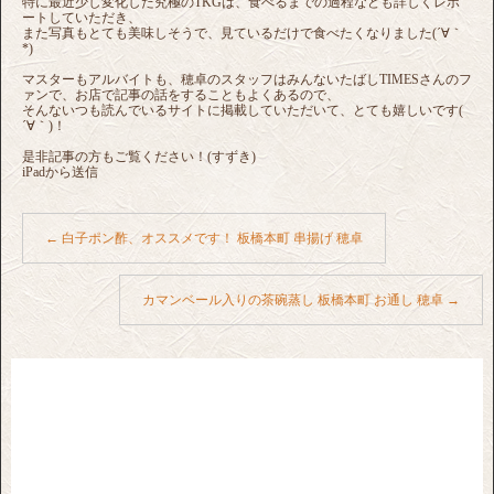
特に最近少し変化した究極のTKGは、食べるまでの過程なども詳しくレポ
ートしていただき、
また写真もとても美味しそうで、見ているだけで食べたくなりました(´∀｀
*)
マスターもアルバイトも、穂卓のスタッフはみんないたばしTIMESさんのフ
ァンで、お店で記事の話をすることもよくあるので、
そんないつも読んでいるサイトに掲載していただいて、とても嬉しいです(
´∀｀)！
是非記事の方もご覧ください！(すずき)
iPadから送信
←
白子ポン酢、オススメです！ 板橋本町 串揚げ 穂卓
カマンベール入りの茶碗蒸し 板橋本町 お通し 穂卓
→