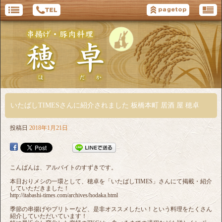
いたばしTIMESさんに紹介されました 板橋本町 居酒 屋 穂卓
投稿日
2018年1月21日
こんばんは、アルバイトのすずきです。
本日おりメシの一環として、穂卓を「いたばしTIMES」さんにて掲載・紹介
していただきました！
http://itabashi-times.com/archives/hodaka.html
季節の串揚げやブリトーなど、是非オススメしたい！という料理をたくさん
紹介していただいています！