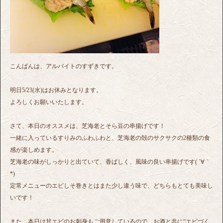
こんばんは、アルバイトのすずきです。
明日5/23(水)はお休みとなります。
よろしくお願いいたします。
さて、本日のオススメは、芝海老とそら豆の串揚げです！
一緒に入っているすりみのふわふわと、芝海老の殻のサクサクの2種類の食
感が楽しめます。
芝海老の味がしっかりと出ていて、香ばしく、風味の良い串揚げです( ´∀｀
*)
定常メニューのエビしそ巻きとはまた少し違う味で、どちらもとても美味し
いです！
また、本日は甘エビのお刺身もご用意しているので、お酒と共に“エビづく