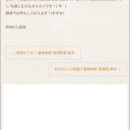
し”を楽しむのもオススメです！( ´∀｀)
穂卓でお待ちしております！(すずき)
iPadから送信
←
朝採れです！ 板橋本町 成増野菜 穂卓
松川カレイ串揚げ 板橋本町 居酒屋 穂卓
→