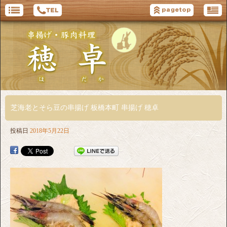
芝海老とそら豆の串揚げ 板橋本町 串揚げ 穂卓
投稿日
2018年5月22日