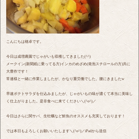
こんにちは穂卓です。
今日は成増農園でじゃがいも収穫してきました(^^)
メークイン(新聞紙に乗ってる方)インカのめざめ(発泡スチロールの方)共に
大豊作です！
常連様と一緒に作業しましたが、かなり重労働でした。腰にきましたw
早速ポテトサラダを仕込みましたが、じゃがいもの味が濃くて本当に美味し
く仕上がりました。是非食べに来てください＼(^o^)／
今日はさらに関サバ、生牡蠣など鮮魚のオススメも充実しております！
では本日もよろしくお願いいたします＼(^o^)／iPadから送信