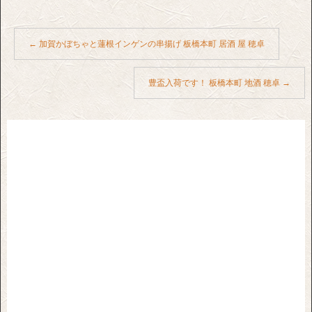
←
加賀かぼちゃと蓮根インゲンの串揚げ 板橋本町 居酒 屋 穂卓
豊盃入荷です！ 板橋本町 地酒 穂卓
→