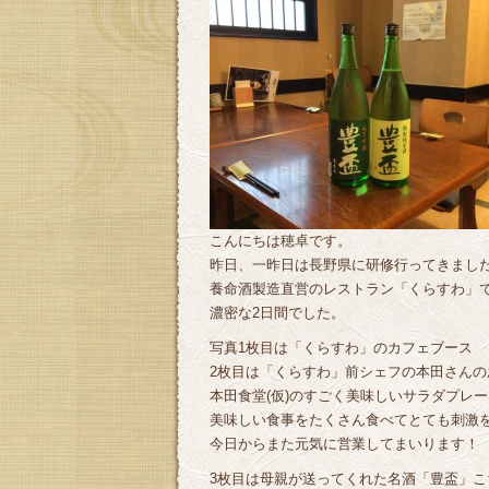
こんにちは穂卓です。
昨日、一昨日は長野県に研修行ってきまし
養命酒製造直営のレストラン「くらすわ」
濃密な2日間でした。
写真1枚目は「くらすわ」のカフェブース
2枚目は「くらすわ」前シェフの本田さんの
本田食堂(仮)のすごく美味しいサラダプレー
美味しい食事をたくさん食べてとても刺激
今日からまた元気に営業してまいります！
3枚目は母親が送ってくれた名酒「豊盃」