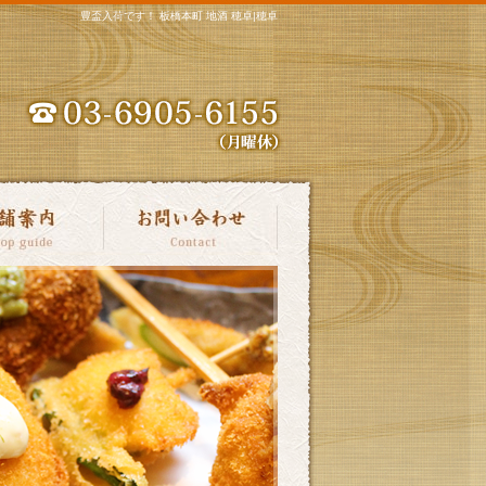
豊盃入荷です！ 板橋本町 地酒 穂卓|穂卓