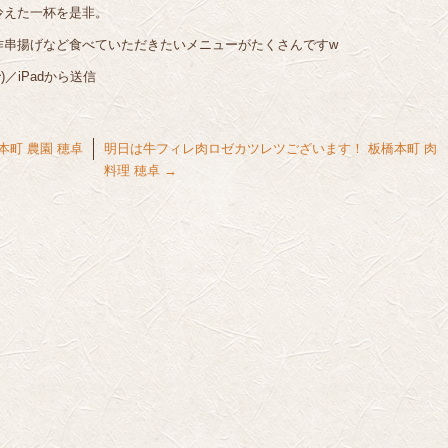
冷えた一杯を是非。
作串揚げなど食べていただきたいメニューがたくさんですw
／iPadから送信
本町 農園 穂卓
明日は牛フィレ肉ロゼカツレツございます！ 板橋本町 肉
料理 穂卓
→