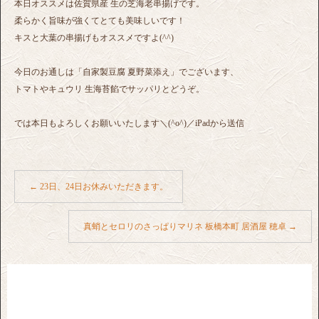
本日オススメは佐賀県産 生の芝海老串揚げです。
柔らかく旨味が強くてとても美味しいです！
キスと大葉の串揚げもオススメですよ(^^)
今日のお通しは「自家製豆腐 夏野菜添え」でございます、
トマトやキュウリ 生海苔餡でサッパリとどうぞ。
では本日もよろしくお願いいたします＼(^o^)／iPadから送信
←
23日、24日お休みいただきます。
真蛸とセロリのさっぱりマリネ 板橋本町 居酒屋 穂卓
→