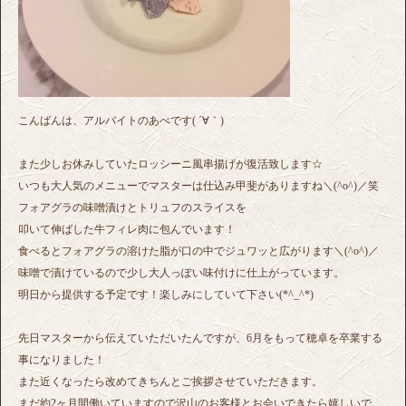
こんばんは、アルバイトのあべです( ´∀｀)
また少しお休みしていたロッシーニ風串揚げが復活致します☆
いつも大人気のメニューでマスターは仕込み甲斐がありますね＼(^o^)／笑
フォアグラの味噌漬けとトリュフのスライスを
叩いて伸ばした牛フィレ肉に包んでいます！
食べるとフォアグラの溶けた脂が口の中でジュワッと広がります＼(^o^)／
味噌で漬けているので少し大人っぽい味付けに仕上がっています。
明日から提供する予定です！楽しみにしていて下さい(*^_^*)
先日マスターから伝えていただいたんですが、6月をもって穂卓を卒業する
事になりました！
また近くなったら改めてきちんとご挨拶させていただきます。
まだ約2ヶ月間働いていますので沢山のお客様とお会いできたら嬉しいで