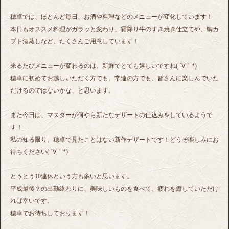
穂卓では、ほとんど毎日、お酒や料理などのメニューが変化しています！
本日もオススメ料理がガラッと変わり、霜降り牛のすき焼き仕立てや、鯛カ
ブト酒蒸しなど、たくさんご用意しています！
来るたびメニューが変わるのは、新鮮でとても嬉しいですね( ´∀｀*)
穂卓に初めてお越しいただく方でも、常連の方でも、皆さんに楽しんでいた
だけるのではないかな、と思います。
また今日は、マスターが何やら新たなデザートの仕込みをしているようで
す！
私の知る限り、穂卓で見たことはない新作デザートです！どうぞ楽しみにお
待ちください( ´∀｀*)
とうとう10連休という方も多いと思います。
平成最後？の出勤終わりに、美味しいものを食べて、疲れを癒していただけ
れば幸いです。
穂卓でお待ちしております！