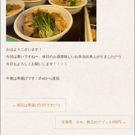
おはようございます！
今日は暑いですね〜、休日のお昼美味しいお弁当出来上がりました(^^)
今日もよろしくお願いします！！！！
午後は串揚げです！iPadから送信
←
明日は串揚げDAYです(^^)
生海苔、カキ、帆立のリゾット600円
→