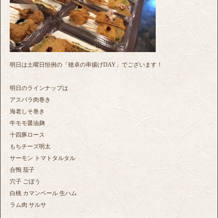
明日は土曜日恒例の「穂卓の串揚げDAY」でございます！
明日のラインナップは
アスパラ肉巻き
海老しそ巻き
牛モモ醤油麹
十四豚ロース
もちチーズ明太
サーモン トマトタルタル
合鴨 茄子
穴子 ごぼう
白桃 カマンベール 生ハム
ラム肉 サルサ