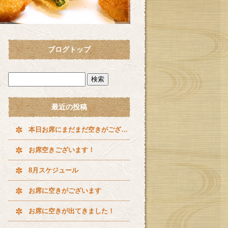
ブログトップ
最近の投稿
本日お席にまだまだ空きがございます^ ^
お席空きございます！
8月スケジュール
お席に空きがございます
お席に空きが出てきました！