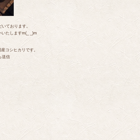
だいております。
たしますm(_ _)m
沼産コシヒカリです。
から送信