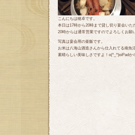
こんにちは穂卓です。
本日は17時から20時まで貸し切り宴会いた
20時からは通常営業ですのでよろしくお願いい
写真は宴会用の釜飯です。
お米は八海山酒造さんから仕入れてる南魚
素晴らしい美味しさですよ！o(^_^)oiPad