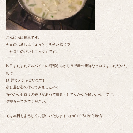
こんにちは穂卓です。
今日のお通しはちょっと小洒落た感じで
「セロリのパンナコッタ」です。
昨日またまたアルバイトの阿部さんから長野産の新鮮なセロリをいただいた
ので
(新鮮でメチャ旨いです)
少し遊び心で作ってみました(^^)
爽やかなセロリの香りがあって前菜としてなかなか良いかんじです。
是非食べてみてください。
では本日もよろしくお願いいたします＼(^o^)／iPadから送信