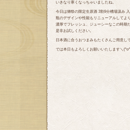
いきなり寒くなっちゃいましたね。
今日は獺祭の限定生原酒 3割9分槽場汲み 
瓶のデザインや性能もリニューアルしてより良
濃厚でフレッシュ、ジューシーなこの時期
是非お試しください。
日本酒に合うおつまみもたくさんご用意し
では本日もよろしくお願いいたします＼(^o^)