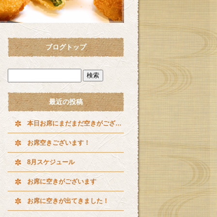
ブログトップ
最近の投稿
本日お席にまだまだ空きがございます^ ^
お席空きございます！
8月スケジュール
お席に空きがございます
お席に空きが出てきました！