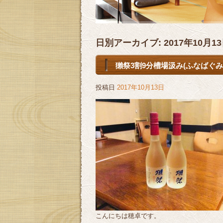
日別アーカイブ:
2017年10月1
獺祭3割9分槽場汲み(ふなばぐみ
投稿日
2017年10月13日
こんにちは穂卓です。