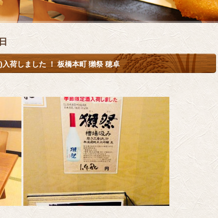
3日
)入荷しました ！ 板橋本町 獺祭 穂卓