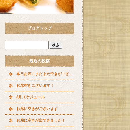
ブログトップ
最近の投稿
本日お席にまだまだ空きがございます^ ^
お席空きございます！
8月スケジュール
お席に空きがございます
お席に空きが出てきました！