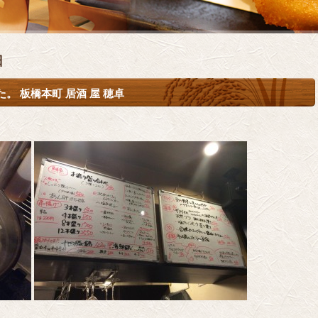
日
 板橋本町 居酒 屋 穂卓