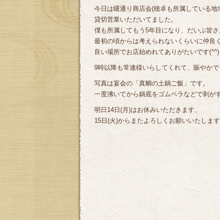
今日は曙通り商店会(穂卓も所属している地
貸切営業いただいてました。
僕も所属してもう5年目になり、だいぶ皆
最初の頃からは考えられないくらいに仲良
良い場所でお店始めれてありがたいです(^^)
9時以降も常連様いらしてくれて、賑やかで
写真は宴会の「真鯛の土鍋ご飯」です。
一度沸いてから鍋底をゴムベラなどで剥がす
明日14日(月)はお休みいただきます、
15日(火)からまたよろしくお願いいたします＼(