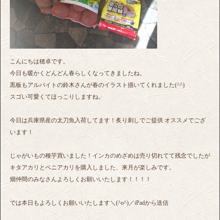
こんにちは穂卓です。
今日も暖かくどんどん春らしくなってきましたね。
黒板もアルバイトの鈴木さんが春のイラスト描いてくれました(^^)
スゴい可愛くてほっこりしますね。
今日は兵庫県産の太刀魚入荷してます！炙り刺しでご提供 オススメでござ
います！
じゃがいもの種芋買いました！インカのめざめは売り切れてて残念でしたが
キタアカリとベニアカリを購入しました、来月が楽しみです。
畑仲間のみなさんよろしくお願いいたします！！！！
では本日もよろしくお願いいたします＼(^o^)／iPadから送信