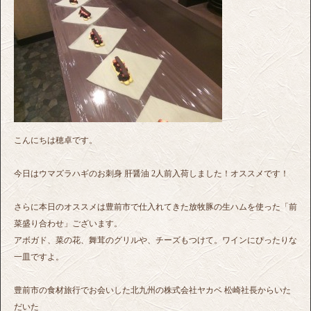
こんにちは穂卓です。
今日はウマズラハギのお刺身 肝醤油 2人前入荷しました！オススメです！
さらに本日のオススメは豊前市で仕入れてきた放牧豚の生ハムを使った「前
菜盛り合わせ」ございます。
アボガド、菜の花、舞茸のグリルや、チーズもつけて。ワインにぴったりな
一皿ですよ。
豊前市の食材旅行でお会いした北九州の株式会社ヤカベ 松崎社長からいた
だいた