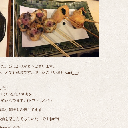
した、誠にありがとうございます。
とても残念です、申し訳ございませんm(_ _)m
す。
した！
いている鹿スネ肉を
煮込んでます。(トマトも少々)
濃厚な旨味を内包してます。
を楽しんでもらいたいですね(^^)
Padから送信