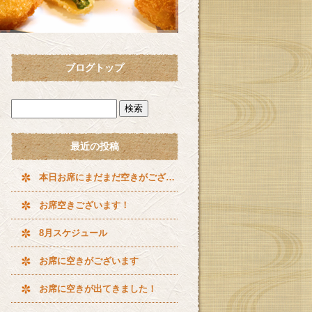
ブログトップ
最近の投稿
本日お席にまだまだ空きがございます^ ^
お席空きございます！
8月スケジュール
お席に空きがございます
お席に空きが出てきました！