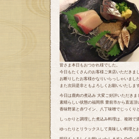
皆さま本日もおつかれ様でした。
今日もたくさんのお客様ご来店いただきま
お断りしたお客様かなりいらっしゃいました、
また次回是非ともよろしくお願いいたしま
今日は鹿肉の煮込み 大変ご好評いただきま
素晴らしい状態の福岡県 豊前市から直送頂
香味野菜と赤ワイン、八丁味噌でじっくりと
しっかりと調理した煮込み料理は、複雑で
ゆったりとリラックスして美味しい料理とお酒
明日もよろしくお願いいたします＼(^o^)／i