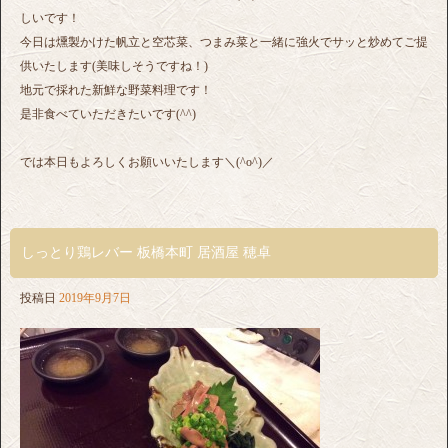
しいです！
今日は燻製かけた帆立と空芯菜、つまみ菜と一緒に強火でサッと炒めてご提
供いたします(美味しそうですね！)
地元で採れた新鮮な野菜料理です！
是非食べていただきたいです(^^)
では本日もよろしくお願いいたします＼(^o^)／
しっとり鶏レバー 板橋本町 居酒屋 穂卓
投稿日
2019年9月7日