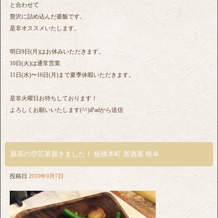
と合わせて
贅沢に詰め込んだ釜飯です。
是非オススメいたします。
明日9日(月)はお休みいただきます。
10日(火)は通常営業
11日(水)〜16日(月)まで夏季休暇いただきます。
是非火曜日お待ちしております！
よろしくお願いいたします(^^)iPadから送信
最高の空芯菜届きました！ 板橋本町 居酒屋 穂卓
投稿日
2019年9月7日