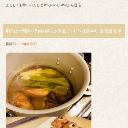
よろしくお願いいたします＼(^o^)／iPadから送信
明日は十四豚バラ肉の柔らか角煮です(^^) 板橋本町 居 酒屋 穂卓
投稿日
2019年9月5日