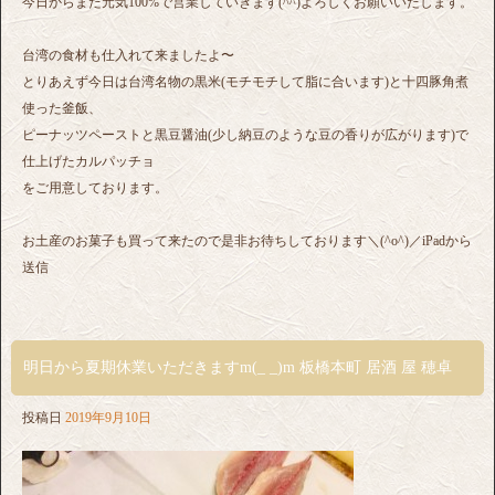
今日からまた元気100%で営業していきます(^^)よろしくお願いいたします。
台湾の食材も仕入れて来ましたよ〜
とりあえず今日は台湾名物の黒米(モチモチして脂に合います)と十四豚角煮
使った釜飯、
ピーナッツペーストと黒豆醤油(少し納豆のような豆の香りが広がります)で
仕上げたカルパッチョ
をご用意しております。
お土産のお菓子も買って来たので是非お待ちしております＼(^o^)／iPadから
送信
明日から夏期休業いただきますm(_ _)m 板橋本町 居酒 屋 穂卓
投稿日
2019年9月10日