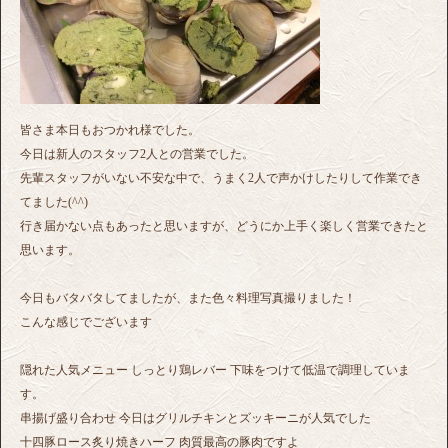
皆さま本日もおつかれ様でした。
今日は新人のスタッフ2人との営業でした。
先輩スタッフがいない不安な中で、うまく2人で声かけしたりして作業でき
てました(^^)
行き届かない点もあったと思いますが、どうにか上手く楽しく営業できたと
思います。
今日もバタバタしてましたが、また色々料理写真撮りました！
こんな感じでございます
隠れた人気メニュー しっとり鶏レバー 下味をつけて低温で調理していま
す。
串揚げ盛り合わせ 今日はグリルチキンとズッキーニが人気でした
十四豚ロース炙り焼きハーフ 肉質最高の豚肉ですよ