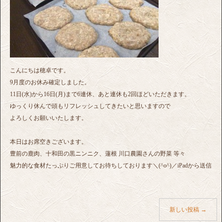
こんにちは穂卓です。
9月度のお休み確定しました。
11日(水)から16日(月)まで6連休、あと連休も2回ほどいただきます。
ゆっくり休んで頭もリフレッシュしてきたいと思いますので
よろしくお願いいたします。
本日はお席空きございます。
豊前の鹿肉、十和田の黒ニンニク、蓮根 川口農園さんの野菜 等々
魅力的な食材たっぷりご用意してお待ちしております＼(^o^)／iPadから送信
新しい投稿
→