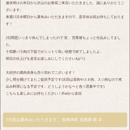
連休明けの本日から沢山のお客様ご来店いただきました、誠にありがとうご
ざいます。
来週11日水曜日から夏休みいただきますので、是非休み前お待ちしておりま
す！
2日間思いっきり休んでしまったので 笑 、営業後ちょっと仕込みしてまし
た。
十四豚バラ肉の下茹でがシットリ良い状態で終了しましたよ、
明日の仕上げを是非お楽しみにしてくださいね(^^)
大好評の鹿肉赤身も売り切れでございます！
少し間を開けてまたご提供予定です(次回は首肉やスネ肉、スジ肉なので煮
込み料理になる予定です。どうしようかな〜と色々思案中です)
こちらも楽しみにお待ちください！iPadから送信
9月度は夏休みいただきます。 板橋本町 居酒屋 穂 卓