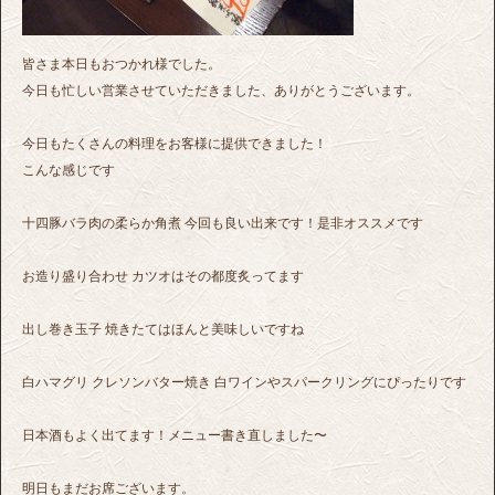
皆さま本日もおつかれ様でした。
今日も忙しい営業させていただきました、ありがとうございます。
今日もたくさんの料理をお客様に提供できました！
こんな感じです
十四豚バラ肉の柔らか角煮 今回も良い出来です！是非オススメです
お造り盛り合わせ カツオはその都度炙ってます
出し巻き玉子 焼きたてはほんと美味しいですね
白ハマグリ クレソンバター焼き 白ワインやスパークリングにぴったりです
日本酒もよく出てます！メニュー書き直しました〜
明日もまだお席ございます。