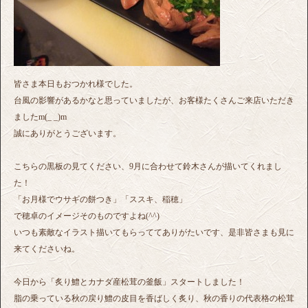
皆さま本日もおつかれ様でした。
台風の影響があるかなと思っていましたが、お客様たくさんご来店いただき
ましたm(_ _)m
誠にありがとうございます。
こちらの黒板の見てください、9月に合わせて鈴木さんが描いてくれまし
た！
「お月様でウサギの餅つき」「ススキ、稲穂」
で穂卓のイメージそのものですよね(^^)
いつも素敵なイラスト描いてもらっててありがたいです、是非皆さまも見に
来てくださいね。
今日から「炙り鱧とカナダ産松茸の釜飯」スタートしました！
脂の乗っている秋の戻り鱧の皮目を香ばしく炙り、秋の香りの代表格の松茸