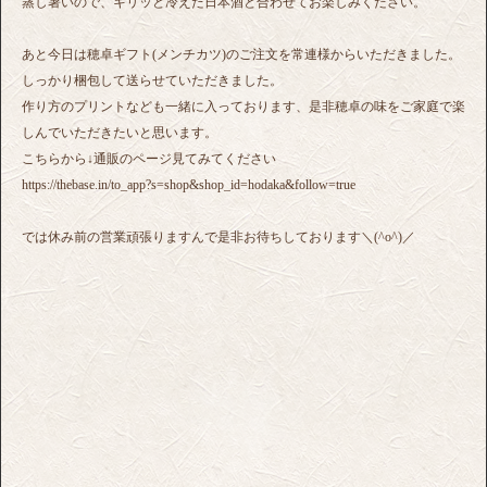
蒸し暑いので、キリッと冷えた日本酒と合わせてお楽しみください。
あと今日は穂卓ギフト(メンチカツ)のご注文を常連様からいただきました。
しっかり梱包して送らせていただきました。
作り方のプリントなども一緒に入っております、是非穂卓の味をご家庭で楽
しんでいただきたいと思います。
こちらから↓通販のページ見てみてください
https://thebase.in/to_app?s=shop&shop_id=hodaka&follow=true
では休み前の営業頑張りますんで是非お待ちしております＼(^o^)／