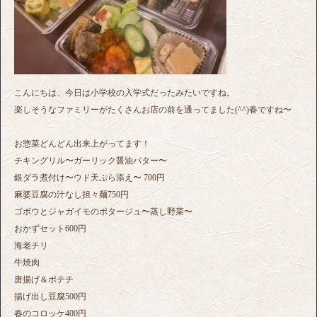
こんにちは、今日は小学校の入学式だったみたいですね。
楽しそうなファミリーがたくさんお店の前を通ってました(^^)春ですね〜
お惣菜どんどん出来上がってます！
チキングリル〜ガーリック醤油バター〜
銀ダラ煮付け〜ウド天ぷら添え〜 700円
麻婆豆腐の汁なし担々麺750円
ゴボウとジャガイモのポタージュ〜蒸し野菜〜
おかずセット600円
海老チリ
牛焼肉
唐揚げ＆ポテチ
揚げ出し豆腐500円
春のコロッケ400円