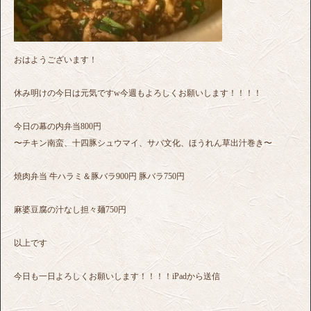
おはようございます！
休み明けの今日は元気ですw今週もよろしくお願いします！！！！
今日の幕の内弁当800円
〜チキン南蛮、十四豚シュウマイ、サバ文化、ほうれん草出汁巻き〜
焼肉弁当 牛ハラミ＆豚バラ900円 豚バラ750円
麻婆豆腐の汁なし担々麺750円
以上です
今日も一日よろしくお願いします！！！！iPadから送信