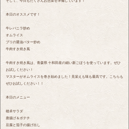
そして、今日もたくさんお惣菜を準備しています！
本日のオススメです！
牛レバニラ炒め
オムライス
ブリの醤油バター炒め
牛肉すき焼き風
牛肉すき焼き風は、青森県 十和田産の細い新ごぼうを使っています。ぜひ
お試しください！
マスターがオムライスを巻き始めました！見栄えも味も最高です。こちらも
ぜひお試しください！！
本日のメニュー
穂卓サラダ
唐揚げ＆ポテチ
豆腐と茄子の揚げ出し