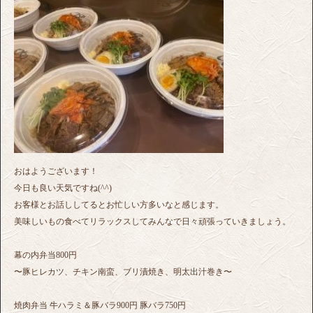
おはようございます！
今日も良い天気ですね(^^)
お客様とお話ししてるとお忙しい方多いなと感じます。
美味しいもの食べてリラックスしてみんなで日々頑張っていきましょう。
幕の内弁当800円
〜豚ヒレカツ、チキン南蛮、ブリ漬焼き、明太出汁巻き〜
焼肉弁当 牛ハラミ＆豚バラ900円 豚バラ750円