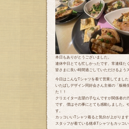
本日もありがとうございました。
連休中日とても忙しかったです、常連様た
皆さまに良い時間過ごしていただけるよう
今日はこんなTシャツを着て営業してました
いたばしデザイン同好会さん主催の「板橋
た！！
クリエイター志望の子なんですが関係者の
です、僕はその事にとても感動しました。
す。
カッコいいTシャツ着ると気分が上がりますね(
スタッフが着ている穂卓Tシャツもカッコい