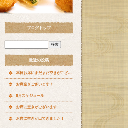
ブログトップ
最近の投稿
本日お席にまだまだ空きがございます^ ^
お席空きございます！
8月スケジュール
お席に空きがございます
お席に空きが出てきました！