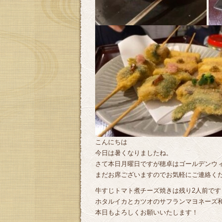
こんにちは
今日は暑くなりましたね。
さて本日月曜日ですが穂卓はゴールデンウ
まだお席ございますのでお気軽にご連絡くださ
牛すじトマト煮チーズ焼きは残り2人前です
ホタルイカとカツオのサフランマヨネーズ
本日もよろしくお願いいたします！