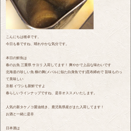
こんにちは穂卓です。
今日も春ですね、晴れやかな気分です。
本日の鮮魚は
春のお魚 三重県 サヨリ 入荷してます！ 爽やかで上品な味わいです
北海道の珍しい魚 柳の舞(メバルに似た白身魚です)昆布締めで 旨味ものっ
て美味しい
京都 イワシも新鮮ですよ
春らしいラインナップですね、是非オススメいたします。
人気の新タケノコ醤油焼き、鹿児島県産がまた入荷してます！
お酒と一緒に是非
日本酒は