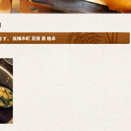
日
す。 板橋本町 居酒 屋 穂卓