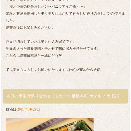
「桜と小豆の抹茶蒸しパン〜バニラアイス添え〜」
米粉と甘酒を使用したモッチリ仕上がりで春らしい香りの蒸しパンができま
した、
是非食後にお楽しみください。
昨日品切れしていた塩辛も仕込み完了です、
生薬の入った滋養味噌と合わせて味に深みを持たせてます。
こちらは是非日本酒と一緒にどうぞ
では本日もよろしくお願いいたします＼(^o^)／iPadから送信
本日の串揚げ盛り合わせでした(^^) 板橋本町 ホタル イカ 穂卓
投稿日
2018年3月29日