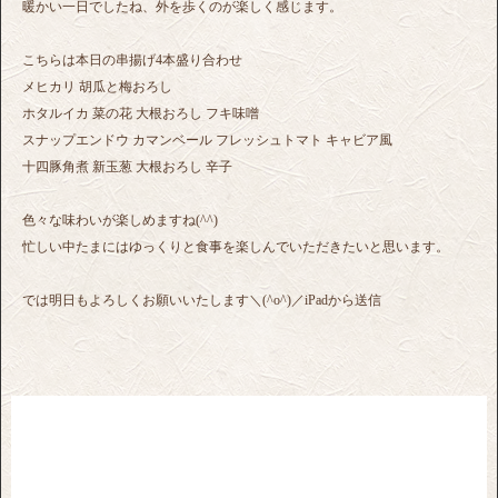
暖かい一日でしたね、外を歩くのが楽しく感じます。
こちらは本日の串揚げ4本盛り合わせ
メヒカリ 胡瓜と梅おろし
ホタルイカ 菜の花 大根おろし フキ味噌
スナップエンドウ カマンベール フレッシュトマト キャビア風
十四豚角煮 新玉葱 大根おろし 辛子
色々な味わいが楽しめますね(^^)
忙しい中たまにはゆっくりと食事を楽しんでいただきたいと思います。
では明日もよろしくお願いいたします＼(^o^)／iPadから送信