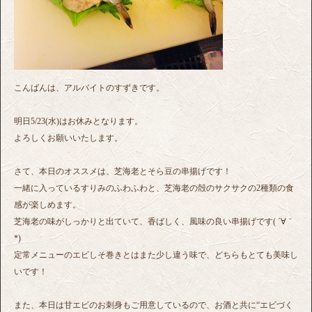
こんばんは、アルバイトのすずきです。
明日5/23(水)はお休みとなります。
よろしくお願いいたします。
さて、本日のオススメは、芝海老とそら豆の串揚げです！
一緒に入っているすりみのふわふわと、芝海老の殻のサクサクの2種類の食
感が楽しめます。
芝海老の味がしっかりと出ていて、香ばしく、風味の良い串揚げです( ´∀｀
*)
定常メニューのエビしそ巻きとはまた少し違う味で、どちらもとても美味し
いです！
また、本日は甘エビのお刺身もご用意しているので、お酒と共に“エビづく