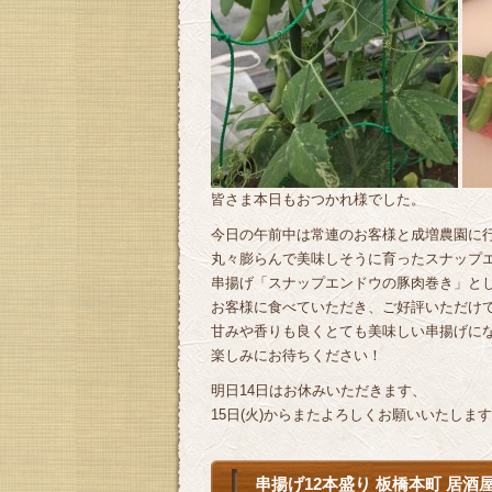
皆さま本日もおつかれ様でした。
今日の午前中は常連のお客様と成増農園に
丸々膨らんで美味しそうに育ったスナップエン
串揚げ「スナップエンドウの豚肉巻き」と
お客様に食べていただき、ご好評いただけ
甘みや香りも良くとても美味しい串揚げに
楽しみにお待ちください！
明日14日はお休みいただきます、
15日(火)からまたよろしくお願いいたします＼(
串揚げ12本盛り 板橋本町 居酒屋