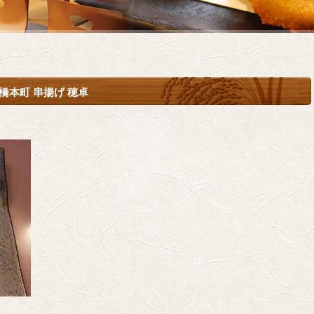
橋本町 串揚げ 穂卓