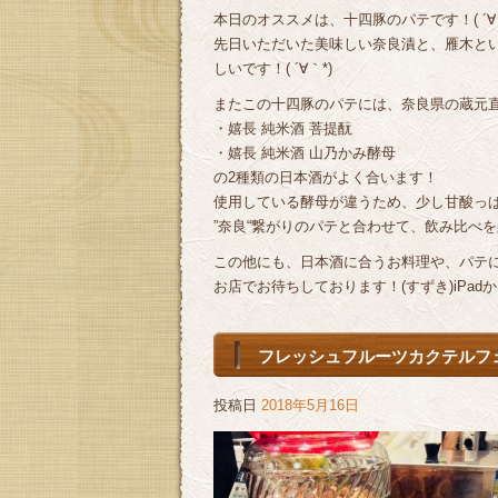
本日のオススメは、十四豚のパテです！( ´∀
先日いただいた美味しい奈良漬と、雁木と
しいです！( ´∀｀*)
またこの十四豚のパテには、奈良県の蔵元
・嬉長 純米酒 菩提酛
・嬉長 純米酒 山乃かみ酵母
の2種類の日本酒がよく合います！
使用している酵母が違うため、少し甘酸っ
”奈良“繋がりのパテと合わせて、飲み比べを楽
この他にも、日本酒に合うお料理や、パテ
お店でお待ちしております！(すずき)iPad
フレッシュフルーツカクテルフェア
投稿日
2018年5月16日