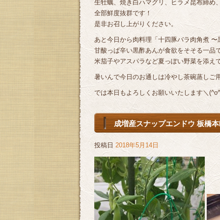
生牡蠣、焼き白ハマグリ、ヒラメ昆布締め
全部鮮度抜群です！
是非お召し上がりください。
あと今日から肉料理「十四豚バラ肉角煮 〜
甘酸っぱ辛い黒酢あんが食欲をそそる一品
米茄子やアスパラなど夏っぽい野菜を添え
暑いんで今日のお通しは冷やし茶碗蒸しご用意
では本日もよろしくお願いいたします＼(^o^)
成増産スナップエンドウ 板橋本町
投稿日
2018年5月14日