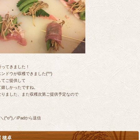
行ってきました！
ドウが収穫できました(^^)
してご提供して
て嬉しかったですね。
なりました、また収穫次第ご提供予定なので
^o^)／iPadから送信
 穂卓