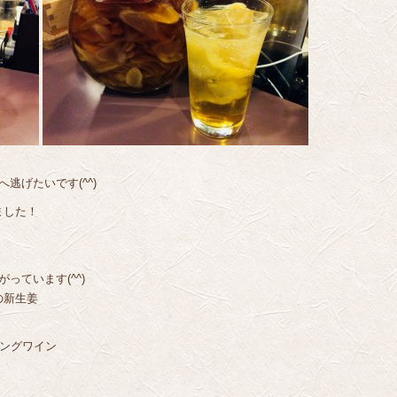
逃げたいです(^^)
ました！
っています(^^)
の新生姜
ングワイン