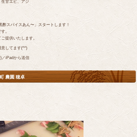
、生甘エビ、アジ
黒酢スパイスあん〜」スタートします！
です。
てご提供いたします。
してます(^^)
／iPadから送信
 農園 穂卓