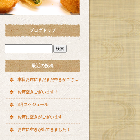
ブログトップ
最近の投稿
本日お席にまだまだ空きがございます^ ^
お席空きございます！
8月スケジュール
お席に空きがございます
お席に空きが出てきました！