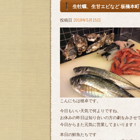
生牡蠣、生甘エビなど 板橋本町 
投稿日
2018年5月15日
こんにちは穂卓です。
今日もいい天気で何よりですね、
お休みの昨日は知り合いの方の劇をみさせても
今日からまた元気に営業してまいります！
本日の鮮魚たちです