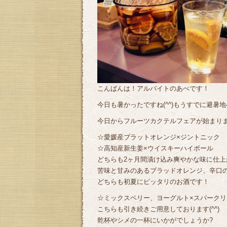
こんばんは！アルバイトのあべです！
今日も暑かったですね(^^)もうすでに避暑地へ
今日からフルーツカクテルフェアが始まり
☆愛媛産ブラットオレンジ×ジントニック
☆高知産新生姜×ウイスキーハイボール
どちらも2ヶ月間漬け込み爽やかな味に仕上が
苦味と甘みのあるブラッドオレンジ、辛口
どちらも初夏にピッタリのお酒です！
☆ミックスベリー、ヨーグルト×スパークリ
こちらも引き続きご用意しております(^^)
乾杯やシメの一杯にいかがでしょうか?