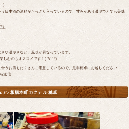
｀)
いう日本酒の酒粕がたっぷり入っているので、甘みがあり濃厚でとても美味
直送、
ぱさや濃厚さなど、風味が異なっています。
しむのもオススメです！( ´∀｀*)
に合うお酒もたくさんご用意しているので、是非穂卓にお越しください！
から送信
♪ 板橋本町 カクテ ル 穂卓