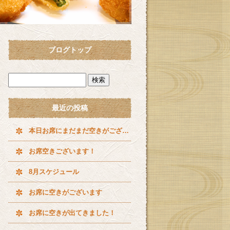
ブログトップ
最近の投稿
本日お席にまだまだ空きがございます^ ^
お席空きございます！
8月スケジュール
お席に空きがございます
お席に空きが出てきました！