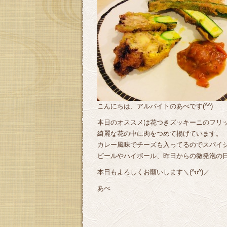
こんにちは、アルバイトのあべです(^^)
本日のオススメは花つきズッキーニのフリッ
綺麗な花の中に肉をつめて揚げています。
カレー風味でチーズも入ってるのでスパイシー
ビールやハイボール、昨日からの微発泡の
本日もよろしくお願いします＼(^o^)／
あべ