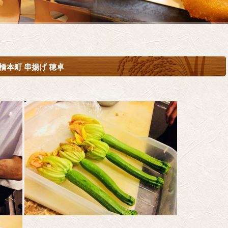
橋本町 串揚げ 穂卓