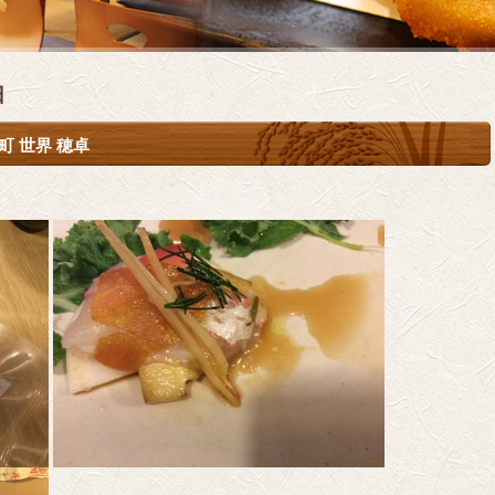
日
 世界 穂卓