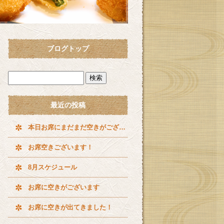
ブログトップ
最近の投稿
本日お席にまだまだ空きがございます^ ^
お席空きございます！
8月スケジュール
お席に空きがございます
お席に空きが出てきました！