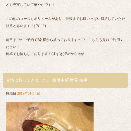
ども充実していて華やかです！
この他のコースもボリュームがあり、最後までお腹いっぱい満足していただ
けると思います！( ´∀｀*)
前日までのご予約で2名様から承っておりますので、こちらも是非ご利用く
ださい！
穂卓でお待ちしております！(すずき)iPadから送信
台湾に行ってきました。 板橋本町 世界 穂卓
投稿日
2018年6月14日