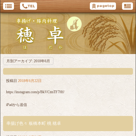
月別アーカイブ:
2018年6月
投稿日
2018年6月22日
https://instagram.com/p/BkVCtmTF7Hf/
iPadから送信
串揚げ色々 板橋本町 桃 穂卓