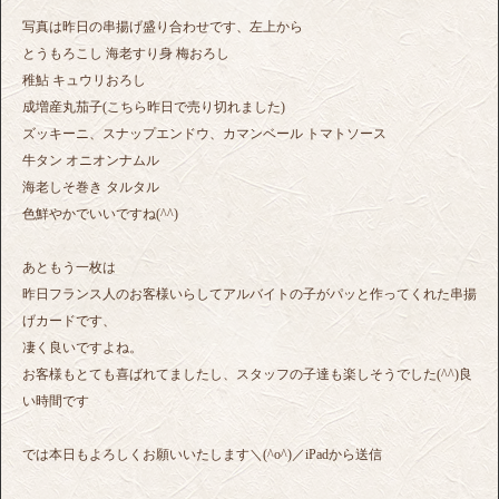
写真は昨日の串揚げ盛り合わせです、左上から
とうもろこし 海老すり身 梅おろし
稚鮎 キュウリおろし
成増産丸茄子(こちら昨日で売り切れました)
ズッキーニ、スナップエンドウ、カマンベール トマトソース
牛タン オニオンナムル
海老しそ巻き タルタル
色鮮やかでいいですね(^^)
あともう一枚は
昨日フランス人のお客様いらしてアルバイトの子がパッと作ってくれた串揚
げカードです、
凄く良いですよね。
お客様もとても喜ばれてましたし、スタッフの子達も楽しそうでした(^^)良
い時間です
では本日もよろしくお願いいたします＼(^o^)／iPadから送信