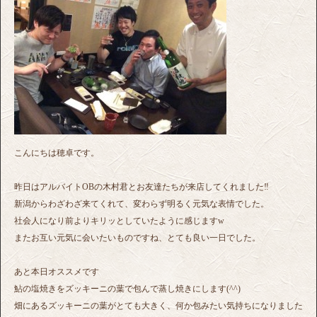
こんにちは穂卓です。
昨日はアルバイトOBの木村君とお友達たちが来店してくれました‼︎
新潟からわざわざ来てくれて、変わらず明るく元気な表情でした。
社会人になり前よりキリッとしていたように感じますw
またお互い元気に会いたいものですね、とても良い一日でした。
あと本日オススメです
鮎の塩焼きをズッキーニの葉で包んで蒸し焼きにします(^^)
畑にあるズッキーニの葉がとても大きく、何か包みたい気持ちになりました