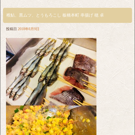
稚鮎、黒ムツ、とうもろこし 板橋本町 串揚げ 穂 卓
投稿日
2018年6月9日