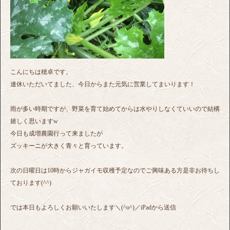
こんにちは穂卓です。
連休いただいてました、今日からまた元気に営業してまいります！
雨が多い時期ですが、野菜を育て始めてからは水やりしなくていいので結構
嬉しく思いますw
今日も成増農園行って来ましたが
ズッキーニが大きく青々と育っています。
次の日曜日は10時からジャガイモ収穫予定なのでご興味ある方是非お待ちし
ております(^^)
では本日もよろしくお願いいたします＼(^o^)／iPadから送信