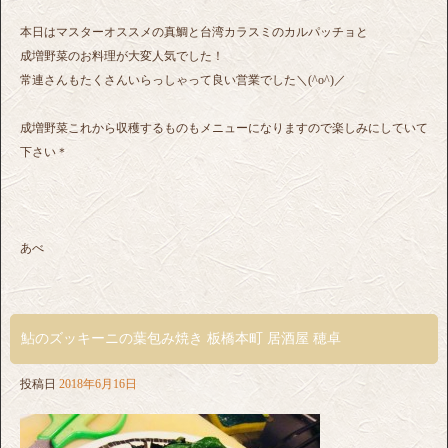
本日はマスターオススメの真鯛と台湾カラスミのカルパッチョと
成増野菜のお料理が大変人気でした！
常連さんもたくさんいらっしゃって良い営業でした＼(^o^)／
成増野菜これから収穫するものもメニューになりますので楽しみにしていて
下さい＊
あべ
鮎のズッキーニの葉包み焼き 板橋本町 居酒屋 穂卓
投稿日
2018年6月16日