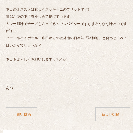
本日のオススメは花つきズッキーニのフリットです!
綺麗な花の中に肉をつめて揚げています。
カレー風味でチーズも入ってるのでスパイシーですがまろやかな味わいです
(^^)
ビールやハイボール、昨日からの微発泡の日本酒「酒和地」と合わせてみて
はいかがでしょうか？
本日もよろしくお願いします＼(^o^)／
あべ
←
古い投稿
新しい投稿
→