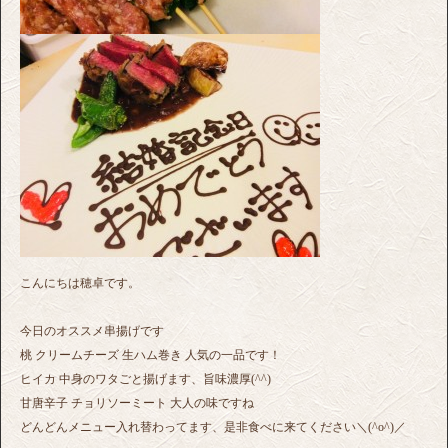
こんにちは穂卓です。
今日のオススメ串揚げです
桃 クリームチーズ 生ハム巻き 人気の一品です！
ヒイカ 中身のワタごと揚げます、旨味濃厚(^^)
甘唐辛子 チョリソーミート 大人の味ですね
どんどんメニュー入れ替わってます、是非食べに来てください＼(^o^)／