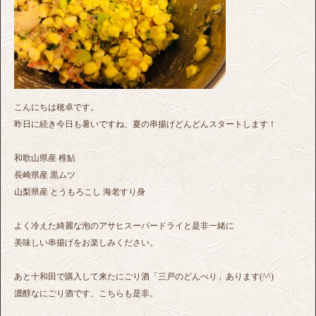
こんにちは穂卓です。
昨日に続き今日も暑いですね、夏の串揚げどんどんスタートします！
和歌山県産 稚鮎
長崎県産 黒ムツ
山梨県産 とうもろこし 海老すり身
よく冷えた綺麗な泡のアサヒスーパードライと是非一緒に
美味しい串揚げをお楽しみください。
あと十和田で購入して来たにごり酒「三戸のどんべり」あります(^^)
濃醇なにごり酒です、こちらも是非。