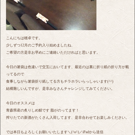
こんにちは穂卓です。
少しずつ12月のご予約入り始めましたね、
ご希望の方是非お早めにご連絡いただければと思います。
今日の箸袋は色違いで交互においてます、最近のは裏に折り紙の折り方が載
ってるので
食事しながら箸袋折り紙してる方もチラホラいらっしゃいます(^^)
結構難しいんですが、是非みなさんチャレンジしてみてください。
今日のオススメは
青森県産の炙りしめ鯖です 脂がのってます！
搾りたての新酒がたくさん入荷してます、是非合わせてお楽しみください。
では本日もよろしくお願いいたします＼(^o^)／iPadから送信