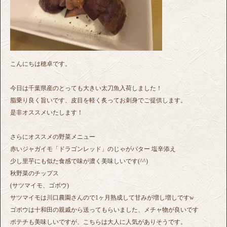
こんにちは穂卓です。
今日は千葉県産のとっても大きい太刀魚入荷しました！
脂乗り良く旨いです、皮目を軽く炙ってお刺身でご提供します。
是非オススメいたします！
さらにオススメの野菜メニュー
赤いジャガイモ「ドラゴンレッド」のじゃがバター 塩辛添え
少し里芋にも似た食感で味が濃く美味しいです(^^)
秋野菜のチップス
(サツマイモ、ゴボウ)
サツマイモは川口農園さんので1ヶ月熟成して甘みが増し増しですw
ゴボウは十和田の親戚から送ってもらいました、メチャ物が良いです
ポテチも美味しいですが、こちらは大人に人気がありそうです。