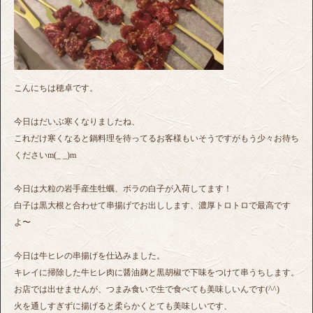
こんにちは穂卓です。
今日はだいぶ寒くなりましたね、
これだけ寒くなると鍋料理を待ってるお客様もいそうですがもう少々お待ち
くださいm(_ _)m
今日は大粒の岩手産生牡蠣、ボラの白子が入荷してます！
白子は黒大根と合わせて串揚げでお出しします、濃厚トロトロで最高です
よ〜
今日は牛ヒレの串揚げを仕込みました。
キレイに掃除した牛ヒレ肉に醤油麹と黒胡椒で下味をつけて串うちします。
お店では出せませんが、つまみ食いで生で食べても美味しいんです(^^)
火を通しすぎずに揚げると柔らかくとても美味しいです、