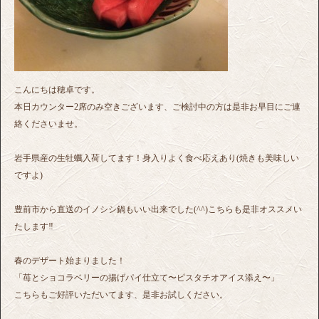
こんにちは穂卓です。
本日カウンター2席のみ空きございます、ご検討中の方は是非お早目にご連
絡くださいませ。
岩手県産の生牡蠣入荷してます！身入りよく食べ応えあり(焼きも美味しい
ですよ)
豊前市から直送のイノシシ鍋もいい出来でした(^^)こちらも是非オススメい
たします‼︎
春のデザート始まりました！
「苺とショコラベリーの揚げパイ仕立て〜ピスタチオアイス添え〜」
こちらもご好評いただいてます、是非お試しください。