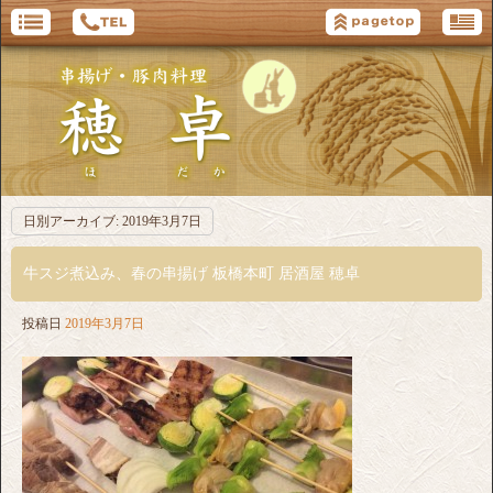
日別アーカイブ:
2019年3月7日
牛スジ煮込み、春の串揚げ 板橋本町 居酒屋 穂卓
投稿日
2019年3月7日