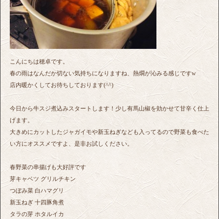
こんにちは穂卓です。
春の雨はなんだか切ない気持ちになりますね、熱燗が沁みる感じですw
店内暖かくしてお待ちしております(^^)
今日から牛スジ煮込みスタートします！少し有馬山椒を効かせて甘辛く仕上
げます。
大きめにカットしたジャガイモや新玉ねぎなども入ってるので野菜も食べた
い方にオススメですよ、是非お試しください。
春野菜の串揚げも大好評です
芽キャベツ グリルチキン
つぼみ菜 白ハマグリ
新玉ねぎ 十四豚角煮
タラの芽 ホタルイカ