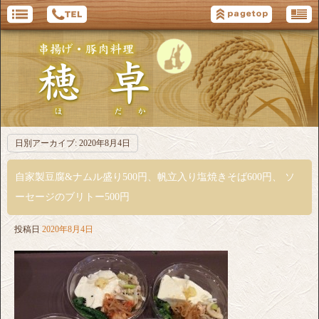
日別アーカイブ:
2020年8月4日
自家製豆腐&ナムル盛り500円、帆立入り塩焼きそば600円、 ソ
ーセージのブリトー500円
投稿日
2020年8月4日