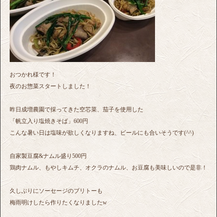
おつかれ様です！
夜のお惣菜スタートしました！
昨日成増農園で採ってきた空芯菜、茄子を使用した
「帆立入り塩焼きそば」600円
こんな暑い日は塩味が欲しくなりますね、ビールにも合いそうです(^^)
自家製豆腐&ナムル盛り500円
鶏肉ナムル、もやしキムチ、オクラのナムル、お豆腐も美味しいので是非！
久しぶりにソーセージのブリトーも
梅雨明けしたら作りたくなりましたw