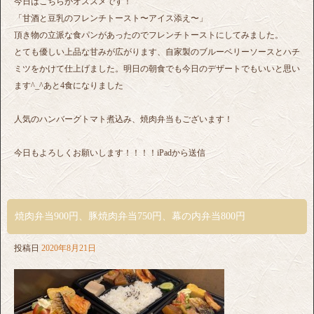
今日はこちらがオススメです！
「甘酒と豆乳のフレンチトースト〜アイス添え〜」
頂き物の立派な食パンがあったのでフレンチトーストにしてみました。
とても優しい上品な甘みが広がります、自家製のブルーベリーソースとハチ
ミツをかけて仕上げました。明日の朝食でも今日のデザートでもいいと思い
ます^_^あと4食になりました
人気のハンバーグトマト煮込み、焼肉弁当もございます！
今日もよろしくお願いします！！！！iPadから送信
焼肉弁当900円、豚焼肉弁当750円、幕の内弁当800円
投稿日
2020年8月21日