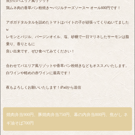
魚介のパエリア風リゾット
鶏ムネ肉の香草パン粉焼き〜バジルチーズソース〜 オール600円です！
アボガドタルタルを詰めたトマトはバイトの子が頑張ってくりぬいてました
w
レモンとバジル、バージンオイル、塩、砂糖で一日マリネしたサーモンは脂
乗り、香りともに
良い出来です、ぜひ食べてみてください！
合わせてパエリア風リゾットや香草パン粉焼きなどもオススメいたします。
白ワインや軽めの赤ワインに最高です！
夜もよろしくお願いいたします！iPadから送信
焼肉弁当900円、豚焼肉弁当750円、幕の内弁当800円、焦がし ネ
ギ油そば700円