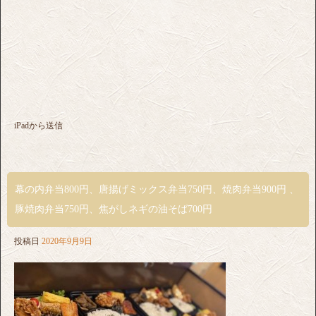
iPadから送信
幕の内弁当800円、唐揚げミックス弁当750円、焼肉弁当900円 、
豚焼肉弁当750円、焦がしネギの油そば700円
投稿日
2020年9月9日