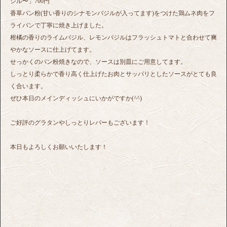
ジル〜」700円
香草パン粉(甘い香りのシナモンバジルが入ってます)をつけた鶏ムネ肉をフ
ライパンで丁寧に焼き上げました。
柑橘の香りのライムバジル、レモンバジルはフラッシュトマトと合わせて爽
やかなソースに仕上げてます。
せっかくのパン粉焼きなので、ソースは別皿にご用意してます。
しっとり柔らかで香り高く仕上げたお肉とサッパリとしたソースがとても良
く合います。
ぜひ本日のメインディッシュにいかがですか(^^)
ご好評のグラタンやしっとりレバーもございます！
本日もよろしくお願いいたします！