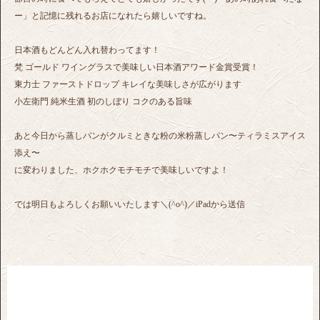
ー」と記憶に残れるお店になれたら嬉しいですね。
日本酒もどんどん入れ替わってます！
梵 ゴールド ワイングラスで美味しい日本酒アワード金賞受賞！
東力士 ファーストドロップ キレイな美味しさが広がります
小左衛門 純米生酒 初のしぼり コクのある旨味
あと今日から蒸しパンがクルミときな粉の米粉蒸しパン〜ティラミスアイス
添え〜
に変わりました、ホクホクモチモチで美味しいですよ！
では明日もよろしくお願いいたします＼(^o^)／iPadから送信