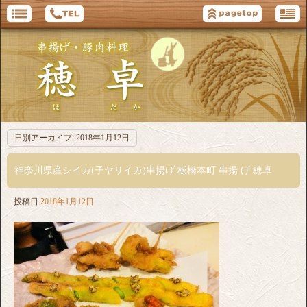
日別アーカイブ:
2018年1月12日
神奈川県産シイカ(子ヤリイカ)串揚げ 板橋本町 串揚 げ 穂卓
投稿日
2018年1月12日