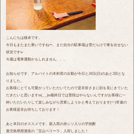
こんにちは穂卓です。
今日もまたまた寒いですね〜、まだ自分の駐車場は雪だらけで車を出せない
状況ですw
今週は電車通勤かもしれません、、、
お知らせです、アルバイトの木村君の出勤が今日と28日(日)のあと2回とな
りました。
お客様にとても可愛がっていただいてたので是非皆さまに顔を見にきていた
だきたいと思いますm(_ _)m最終日では普段はやらないんですがお客様に一
杯いただいたりして楽しみながら営業しようかと考えております(^^)常連の
お客様是非お待ちしております！
あと本日のオススメです、新入荷の赤シソ入りの芋焼酎
鹿児島県西酒造の「宝山ペリーラ」入荷しました！