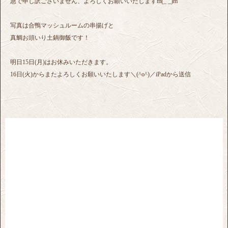
急で申し訳ございません、よろしくお願いいたしますm(_ _)m
写真は合鴨マッシュルームの串揚げと
真鯛お頭いり土鍋御飯です！
明日15日(月)はお休みいただきます。
16日(火)からまたよろしくお願いいたします＼(^o^)／iPadから送信